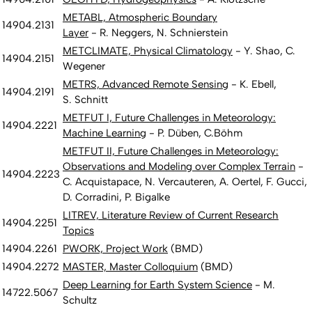
METABL, Atmospheric Boundary
14904.2131
Layer
- R. Neggers, N. Schnierstein
METCLIMATE, Physical Climatology
- Y. Shao, C.
14904.2151
Wegener
METRS, Advanced Remote Sensing
- K. Ebell,
14904.2191
S. Schnitt
METFUT I, Future Challenges in Meteorology:
14904.2221
Machine Learning
- P. Düben, C.Böhm
METFUT II, Future Challenges in Meteorology:
Observations and Modeling over Complex Terrain
-
14904.2223
C. Acquistapace, N. Vercauteren, A. Oertel, F. Gucci,
D. Corradini, P. Bigalke
LITREV, Literature Review of Current Research
14904.2251
Topics
14904.2261
PWORK, Project Work
(BMD)
14904.2272
MASTER, Master Colloquium
(BMD)
Deep Learning for Earth System Science
- M.
14722.5067
Schultz