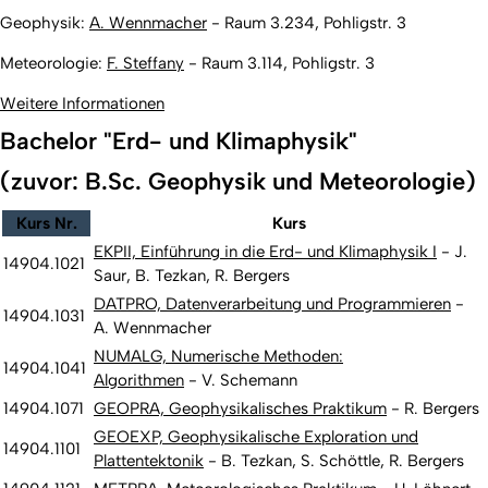
Geophysik:
A. Wennmacher
- Raum 3.234, Pohligstr. 3
Meteorologie:
F. Steffany
- Raum 3.114, Pohligstr. 3
Weitere Informationen
Bachelor "Erd- und Klimaphysik"
(zuvor: B.Sc. Geophysik und Meteorologie)
Kurs Nr.
Kurs
EKPII, Einführung in die Erd- und Klimaphysik I
- J.
14904.1021
Saur, B. Tezkan, R. Bergers
DATPRO, Datenverarbeitung und Programmieren
-
14904.1031
A. Wennmacher
NUMALG, Numerische Methoden:
14904.1041
Algorithmen
- V. Schemann
14904.1071
GEOPRA, Geophysikalisches Praktikum
- R. Bergers
GEOEXP, Geophysikalische Exploration und
14904.1101
Plattentektonik
- B. Tezkan, S. Schöttle
, R. Bergers