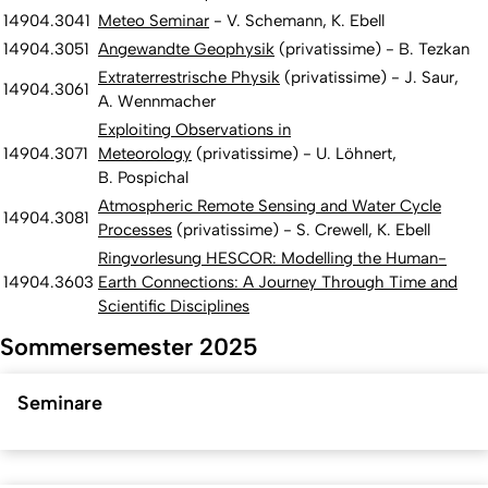
14904.3041
Meteo Seminar
- V. Schemann, K. Ebell
14904.3051
Angewandte Geophysik
(privatissime) - B. Tezkan
Extraterrestrische Physik
(privatissime) - J. Saur,
14904.3061
A. Wennmacher
Exploiting Observations in
14904.3071
Meteorology
(privatissime) - U. Löhnert,
B. Pospichal
Atmospheric Remote Sensing and Water Cycle
14904.3081
Processes
(privatissime) - S. Crewell, K. Ebell
Ringvorlesung HESCOR: Modelling the Human-
14904.3603
Earth Connections: A Journey Through Time and
Scientific Disciplines
Sommersemester 2025
Seminare