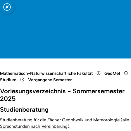
t zu Köln
nd Meteorologie
Open quicklink menu
Suche öffnen
Sprachauswahl öffnen
Menü schließen
Menü öffnen
Mathematisch-Naturwissenschaftliche Fakultät
GeoMet
Studium
Vergangene Semester
Vorlesungsverzeichnis - Sommersemester
2025
Studienberatung
Studienberatung für die Fächer Geophysik und Meteorologie (alle
Sprechstunden nach Vereinbarung):