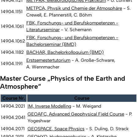
14904.1121
METPRA, Meteorologisches Praktikum
- U. Löhnert
METPCA, Physik und Chemie der Atmosphäre
- S.
14904.1151
Crewell, E. Pfannerstill, C. Böhm
FBK, Forschungs- und Berufskompetenzen -
14904.1061
Literaturseminar
- V. Schemann
FBK, Forschungs- und Berufskompetenzen -
14904.1062
Bachelorseminar (BMD)
14904.1182
BACHAR, Bachelorkolloquium (BMD)
Erstsemestertutorium
- A. Große-Schware,
14904.1191
A. Wennmacher
Master Course „Physics of the Earth and
Atmosphere“
Course Nr.
Course
14904.2021
IM, Inverse Modelling
- M. Weigand
GEOAFC, Advanced Geophysical Field Course
- P.
14904.2041
Yogeshwar
14904.2071
GEOSPACE, Space Physics
- S. Duling, D. Strack
14904.2101
GEOHYD, Hydrogeophysics
- A. Klotzsche