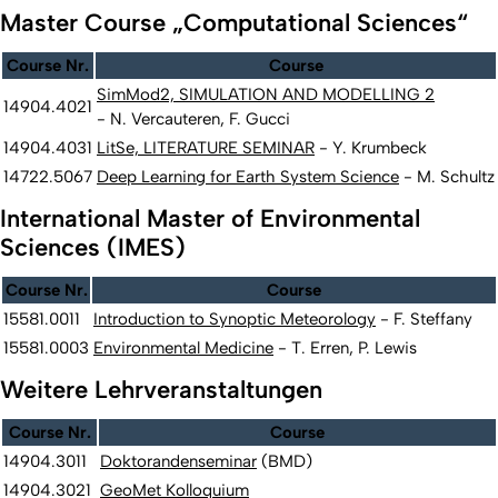
Master Course „Computational Sciences“
Course Nr.
Course
SimMod2, SIMULATION AND MODELLING 2
14904.4021
- N. Vercauteren, F. Gucci
14904.4031
LitSe, LITERATURE SEMINAR
- Y. Krumbeck
14722.5067
Deep Learning for Earth System Science
- M. Schultz
International Master of Environmental
Sciences (IMES)
Course Nr.
Course
15581.0011
Introduction to Synoptic Meteorology
- F. Steffany
15581.0003
Environmental Medicine
- T. Erren, P. Lewis
Weitere Lehrveranstaltungen
Course Nr.
Course
14904.3011
Doktorandenseminar
(BMD)
14904.3021
GeoMet Kolloquium